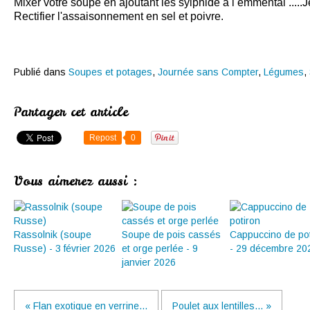
Mixer votre soupe en ajoutant les sylphide à l emmental .....
Rectifier l'assaisonnement en sel et poivre.
Publié dans
Soupes et potages
,
Journée sans Compter
,
Légumes
,
Partager cet article
Repost
0
Vous aimerez aussi :
Rassolnik (soupe
Soupe de pois cassés
Cappuccino de pot
Russe) - 3 février 2026
et orge perlée - 9
- 29 décembre 20
janvier 2026
« Flan exotique en verrine...
Poulet aux lentilles... »