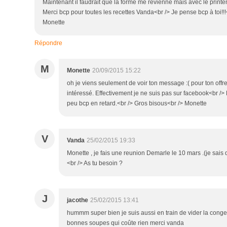
Maintenant il faudrait que la forme me revienne mais avec le print
Merci bcp pour toutes les recettes Vanda<br /> Je pense bcp à toi!!!
Monette
Répondre
M
Monette
20/09/2015 15:22
oh je viens seulement de voir ton message :( pour ton offr
intéressé. Effectivement je ne suis pas sur facebook<br /> 
peu bcp en retard.<br /> Gros bisous<br /> Monette
V
Vanda
25/02/2015 19:33
Monette , je fais une reunion Demarle le 10 mars .(je sais
<br /> As tu besoin ?
J
jacothe
25/02/2015 13:41
hummm super bien je suis aussi en train de vider la congel 
bonnes soupes qui coûte rien merci vanda