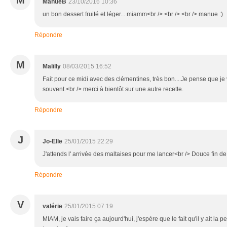
M
ManueB
23/10/2016 10:36
un bon dessert fruité et léger... miamm<br /> <br /> <br /> manue :)
Répondre
M
Malilly
08/03/2015 16:52
Fait pour ce midi avec des clémentines, très bon....Je pense que je 
souvent.<br /> merci à bientôt sur une autre recette.
Répondre
J
Jo-Elle
25/01/2015 22:29
J'attends l' arrivée des maltaises pour me lancer<br /> Douce fin de
Répondre
V
valérie
25/01/2015 07:19
MIAM, je vais faire ça aujourd'hui, j'espère que le fait qu'il y ait l