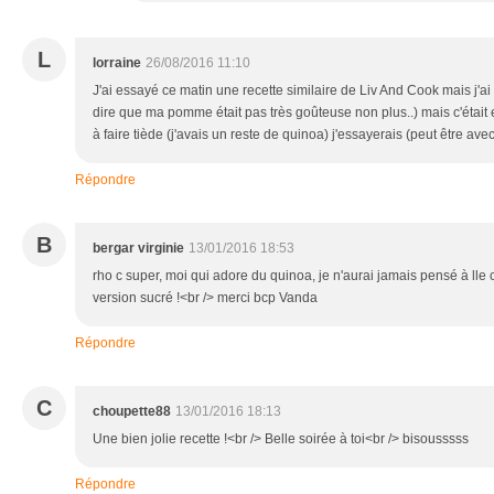
L
lorraine
26/08/2016 11:10
J'ai essayé ce matin une recette similaire de Liv And Cook mais j'
dire que ma pomme était pas très goûteuse non plus..) mais c'était e
à faire tiède (j'avais un reste de quinoa) j'essayerais (peut être avec 
Répondre
B
bergar virginie
13/01/2016 18:53
rho c super, moi qui adore du quinoa, je n'aurai jamais pensé à ll
version sucré !<br /> merci bcp Vanda
Répondre
C
choupette88
13/01/2016 18:13
Une bien jolie recette !<br /> Belle soirée à toi<br /> bisousssss
Répondre