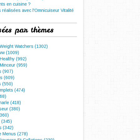
nts en cuisine ?
 réalisées avec l'Omnicuiseur Vitalité
sées par thèmes
 Weight Watchers (1302)
ww (1009)
Healthy (992)
Minceur (959)
 (907)
s (609)
s (550)
mplets (474)
468)
arle (418)
seur (380)
(360)
 (345)
s (342)
e Menus (278)