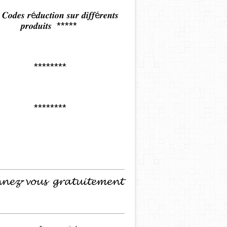
𝒅𝒆𝒔 𝒓é𝒅𝒖𝒄𝒕𝒊𝒐𝒏 𝒔𝒖𝒓 𝒅𝒊𝒇𝒇é𝒓𝒆𝒏𝒕𝒔
𝒑𝒓𝒐𝒅𝒖𝒊𝒕𝒔 *****
********
********
𝓷𝓮𝔃-𝓿𝓸𝓾𝓼 𝓰𝓻𝓪𝓽𝓾𝓲𝓽𝓮𝓶𝓮𝓷𝓽