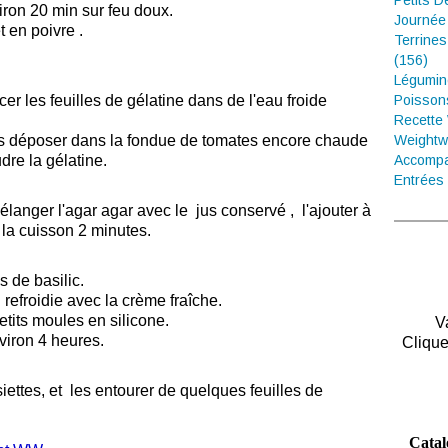
Petits D
ron 20 min sur feu doux.
Journée
t en poivre .
Terrines
(156)
Légumin
cer les feuilles de gélatine dans de l'eau froide
Poisson
Recette
les déposer dans la fondue de tomates encore chaude
Weightw
dre la gélatine.
Accompa
Entrées 
langer l'agar agar avec le jus conservé , l'ajouter à
 la cuisson 2 minutes.
s de basilic.
refroidie avec la crème fraîche.
etits moules en silicone.
V
viron 4 heures.
Clique
ettes, et les entourer de quelques feuilles de
Catal