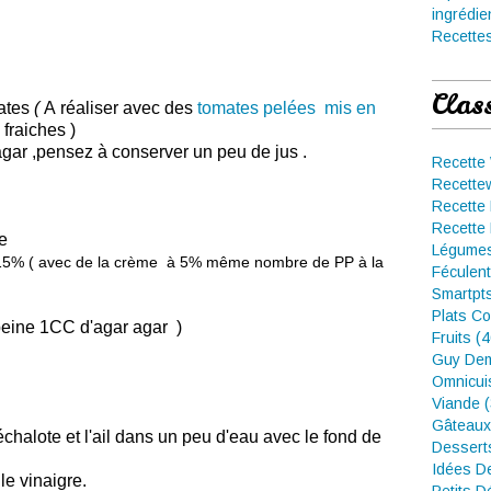
ingrédie
Recettes
Clas
ates
(
A réaliser avec des
tomates pelées mis en
fraiches )
 agar ,pensez à conserver un peu de jus .
Recette
Recette
Recette 
Recette 
que
Légumes
 15%
( avec de la crème à 5% même nombre de PP à la
Féculent
Smartpt
Plats Co
 peine 1CC d'agar agar )
Fruits (
Guy Dem
Omnicui
Viande 
Gâteaux
échalote et l'ail dans un peu d'eau avec le fond de
Dessert
Idées D
le vinaigre.