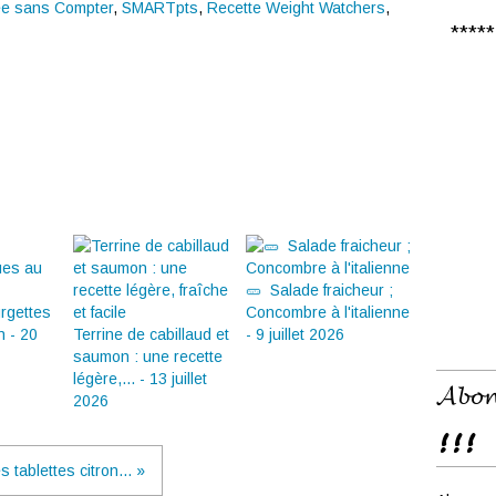
ée sans Compter
,
SMARTpts
,
Recette Weight Watchers
,
***** 𝑪
🥒 Salade fraicheur ;
rgettes
Concombre à l'italienne
n - 20
Terrine de cabillaud et
- 9 juillet 2026
saumon : une recette
légère,... - 13 juillet
𝓐𝓫𝓸𝓷
2026
!!!
s tablettes citron... »