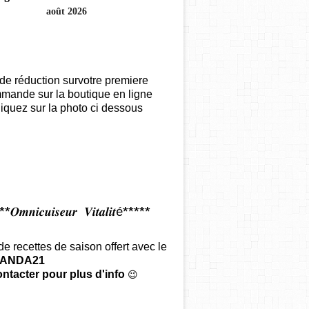
août 2026
de réduction survotre premiere
mande sur la boutique en ligne
iquez sur la photo ci dessous
𝑶𝒎𝒏𝒊𝒄𝒖𝒊𝒔𝒆𝒖𝒓 𝑽𝒊𝒕𝒂𝒍𝒊𝒕é*****
 de recettes de saison offert
avec le
ANDA21
ntacter pour plus d'info
😉