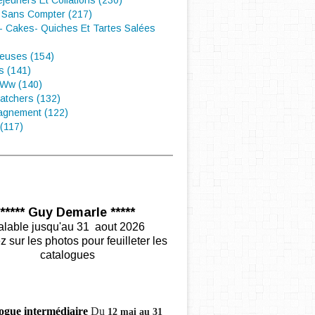
éjeuners Et Collations (230)
 Sans Compter (217)
- Cakes- Quiches Et Tartes Salées
euses (154)
s (141)
 Ww (140)
atchers (132)
gnement (122)
(117)
***** Guy Demarle *****
alable jusqu'au 31 aout 2026
z sur les photos pour feuilleter les
catalogues
ogue intermédiaire
Du
12 mai au 31