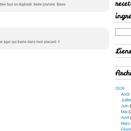
rece
rée tout en légèreté. Belle journée. Bises
ingr
ar agar qui traine dans mon placard. !!
Lien
Arch
2026
Août
Juille
Juin
(
Mai
(
Avril
Mars
Févri