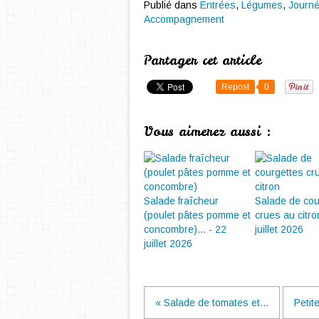
Publié dans
Entrées
,
Légumes
,
Journ
Accompagnement
Partager cet article
Repost
0
Vous aimerez aussi :
Salade fraîcheur
Salade de cou
(poulet pâtes pomme et
crues au citro
concombre)... - 22
juillet 2026
juillet 2026
« Salade de tomates et...
Petite